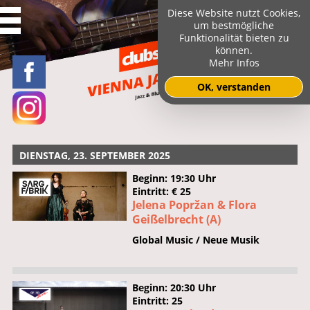
Diese Website nutzt Cookies,
um bestmögliche
Funktionalität bieten zu
können.
Mehr Infos
OK, verstanden
DIENSTAG, 23. SEPTEMBER 2025
Beginn: 19:30 Uhr
Eintritt: € 25
Jelena Popržan & Flora
Geißelbrecht (A)
Global Music / Neue Musik
Beginn: 20:30 Uhr
Eintritt: 25