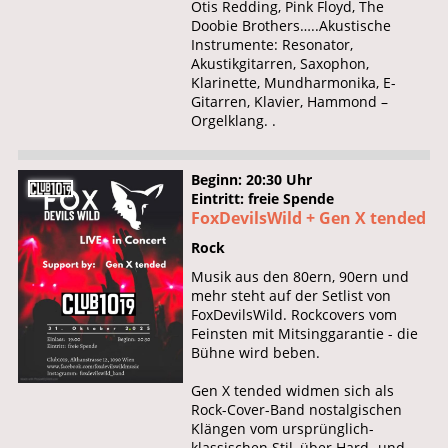
Otis Redding, Pink Floyd, The
Doobie Brothers…..Akustische
Instrumente: Resonator,
Akustikgitarren, Saxophon,
Klarinette, Mundharmonika, E-
Gitarren, Klavier, Hammond –
Orgelklang. .
Beginn: 20:30 Uhr
Eintritt: freie Spende
FoxDevilsWild + Gen X tended
Rock
Musik aus den 80ern, 90ern und
mehr steht auf der Setlist von
FoxDevilsWild. Rockcovers vom
Feinsten mit Mitsinggarantie - die
Bühne wird beben.
Gen X tended widmen sich als
Rock-Cover-Band nostalgischen
Klängen vom ursprünglich-
klassischen Stil, über Hard- und