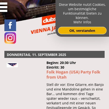
Diese Website nutzt Cookies,
um bestmögliche
Funktionalität bieten zu
können.
Mehr Infos
OK, verstanden
DONNERSTAG, 11. SEPTEMBER 2025
Beginn: 20:30 Uhr
Eintritt: 30
Folk Hogan (USA) Party Folk
from Utah
Stell dir vor: Eine Gitarre, ein Banjo
und eine Mandoline gehen in eine
Bar… und kommen drei Tage
später wieder raus – verschwitzt,
verkatert und mit einer neuen
Festivallegende im Gepäck. So