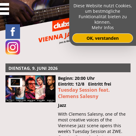
Diese Website nutzt Cookies,
um bestmögliche
Funktionalität bieten zu
können.
Mehr Infos
OK, verstanden
DIENSTAG, 9. JUNI 2026
Beginn: 20:00 Uhr
Eintritt: 12/8 Eintritt frei
Tuesday Session feat.
Clemens Salesny
Jazz
With Clemens Salesny, one of the
most creative voices of the
Viennese jazz scene opens this
week’s Tuesday Session at ZWE.