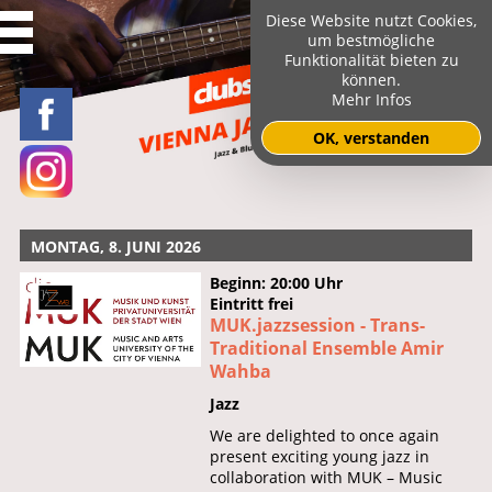
Diese Website nutzt Cookies,
um bestmögliche
Funktionalität bieten zu
können.
Mehr Infos
OK, verstanden
MONTAG, 8. JUNI 2026
Beginn: 20:00 Uhr
Eintritt frei
MUK.jazzsession - Trans-
Traditional Ensemble Amir
Wahba
Jazz
We are delighted to once again
present exciting young jazz in
collaboration with MUK – Music