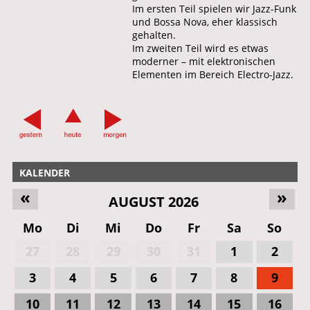
Im ersten Teil spielen wir Jazz-Funk
und Bossa Nova, eher klassisch
gehalten.
Im zweiten Teil wird es etwas
moderner – mit elektronischen
Elementen im Bereich Electro-Jazz.
KALENDER
«
»
AUGUST 2026
Mo
Di
Mi
Do
Fr
Sa
So
27
28
29
30
31
1
2
3
4
5
6
7
8
9
10
11
12
13
14
15
16