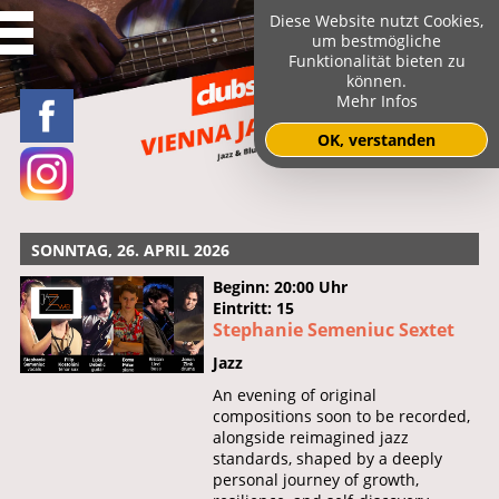
Diese Website nutzt Cookies,
um bestmögliche
Funktionalität bieten zu
können.
Mehr Infos
OK, verstanden
SONNTAG, 26. APRIL 2026
Beginn: 20:00 Uhr
Eintritt: 15
Stephanie Semeniuc Sextet
Jazz
An evening of original
compositions soon to be recorded,
alongside reimagined jazz
standards, shaped by a deeply
personal journey of growth,