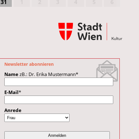
31
1
2
3
4
5
6
Newsletter abonnieren
Name
zB.: Dr. Erika Mustermann
*
E-Mail
*
Anrede