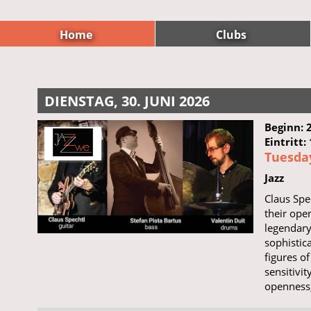
Home
Clubs
DIENSTAG, 30. JUNI 2026
Beginn: 
Eintritt:
Tuesday
Jazz
Claus Spe
their ope
legendary 
sophistic
figures o
sensitivit
openness,