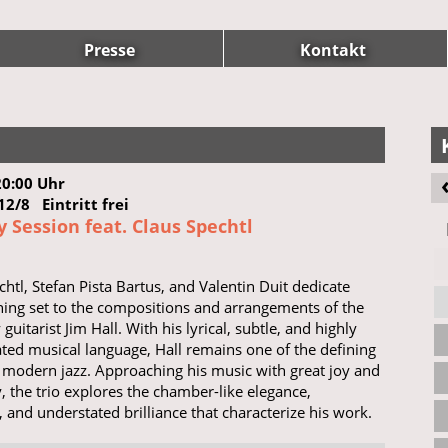
Presse
Kontakt
20:00 Uhr
 12/8 Eintritt frei
 Session feat. Claus Spechtl
chtl, Stefan Pista Bartus, and Valentin Duit dedicate
ning set to the compositions and arrangements of the
guitarist Jim Hall. With his lyrical, subtle, and highly
ated musical language, Hall remains one of the defining
f modern jazz. Approaching his music with great joy and
y, the trio explores the chamber-like elegance,
 and understated brilliance that characterize his work.