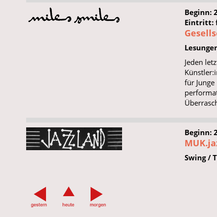
Beginn: 
Eintritt
Gesells
Lesunge
Jeden let
Künstler:
für Junge
performa
Überrasch
Beginn: 
MUK.jaz
Swing / 