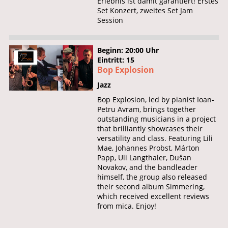
Erlebnis ist damit garantiert! Erstes
Set Konzert, zweites Set Jam
Session
Beginn: 20:00 Uhr
Eintritt: 15
Bop Explosion
Jazz
Bop Explosion, led by pianist Ioan-
Petru Avram, brings together
outstanding musicians in a project
that brilliantly showcases their
versatility and class. Featuring Lili
Mae, Johannes Probst, Márton
Papp, Uli Langthaler, Dušan
Novakov, and the bandleader
himself, the group also released
their second album Simmering,
which received excellent reviews
from mica. Enjoy!